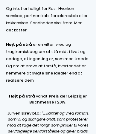
Og intet er helligt for Resi: Hverken
venskab, partnerskab, forældreskab eller
køkkenskab. Sandheden skal frem. Men
det koster.
Højt på strå
er en vilter, vred og
tragikomisk bog om at stå midt i livet og
opdage, at ingenting er, som man troede.
Og om at prøve at forstå, hvorfor det er
nemmere at svigte sine idealer end at
realisere dem
Højt på strå
vandt
Preis der Leipziger
Buchmesse
i
2019.
Juryen skrev bl.a.:
”… kantet og vred roman,
som vil og skal gøre ondt, som protesterer
mod at tage det roligt, som prikker til vores
selvfølgelige selvforståelse og giver plads