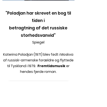
“Poladjan har skrevet en
bog til
tiden i
betragtning af det russiske
storhedsvanvid”
Spiegel
Katerina Poladjan (1971) blev født i
Moskva
af russisk-armenske forældre og
flyttede
til Tyskland i 1979.
Fremtidsmusik
er
hendes fjerde roman.
Fremtidsmusik
Læs mere om Forlaget Klara W.